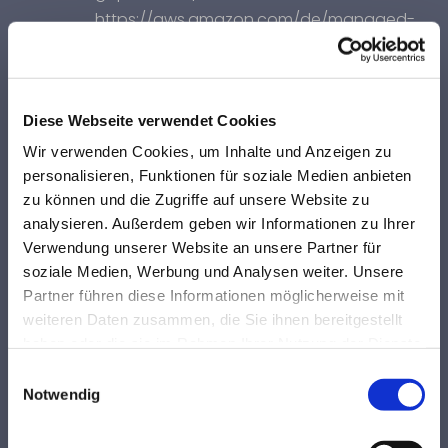
https://aws.amazon.com/de/managed-
services/
sowie
https://docs.aws.amazon.com/de_de/Am
azonCloudFront/latest/DeveloperGuide/d
Diese Webseite verwendet Cookies
ata-protection-summary.html
.
Wir verwenden Cookies, um Inhalte und Anzeigen zu
Rechtsgrundlage der Datenerhebung und
personalisieren, Funktionen für soziale Medien anbieten
Nutzung des CDN ist unser berechtigtes
zu können und die Zugriffe auf unsere Website zu
Interesse nach Art.6 Abs. 1 S. 1 lit. f) DSGVO
analysieren. Außerdem geben wir Informationen zu Ihrer
an professioneller Website-Pflege, -Hosting
Verwendung unserer Website an unsere Partner für
und -Verfügbarkeit.
soziale Medien, Werbung und Analysen weiter. Unsere
Partner führen diese Informationen möglicherweise mit
weiteren Daten zusammen, die Sie ihnen bereitgestellt
Einsatz von Plug-ins
haben oder die sie im Rahmen Ihrer Nutzung der Dienste
gesammelt haben.
Cookiebot
Einwilligungsauswahl
Notwendig
Wir nutzen auf unserer Website das
Cookie-Banner „Cookiebot“ der Cybot A/S,